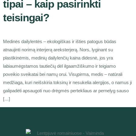
tipai – kaip pasirinkti
teisingai?
Medinės dailylentės – ekologiškas ir išties patogus būdas
atnaujinti norimą interjerą areksterjerą. Nors, lyginant su
plastikinėmis, medinių dailylenčių kaina didesnė, jos yra
labiaumėgstamos tautiečių dėl ilgaamžiškumo ir teigiamo
poveikio sveikatai bei namų orui. Visųpirma, medis – natūrali
medžiaga, kuri neišskiria toksinų ir nesukelia alergijos, o namus ji
galipadėti apsaugoti nuo drėgmės pertekliaus ar pernelyg sauso
[…]