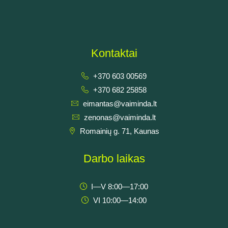
Kontaktai
+370 603 00569
+370 682 25858
eimantas@vaiminda.lt
zenonas@vaiminda.lt
Romainių g. 71, Kaunas
Darbo laikas
I—V 8:00—17:00
VI 10:00—14:00