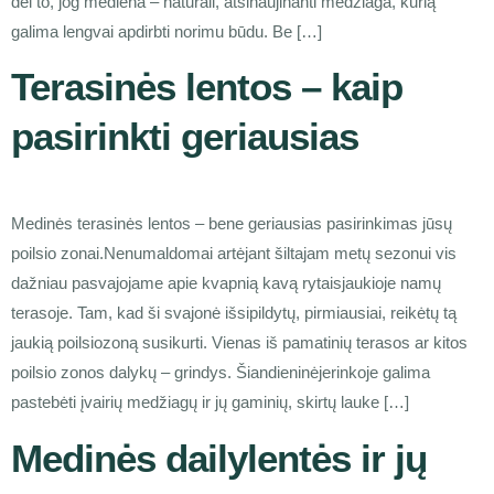
dėl to, jog mediena – natūrali, atsinaujinanti medžiaga, kurią
galima lengvai apdirbti norimu būdu. Be […]
Terasinės lentos – kaip
pasirinkti geriausias
Medinės terasinės lentos – bene geriausias pasirinkimas jūsų
poilsio zonai.Nenumaldomai artėjant šiltajam metų sezonui vis
dažniau pasvajojame apie kvapnią kavą rytaisjaukioje namų
terasoje. Tam, kad ši svajonė išsipildytų, pirmiausiai, reikėtų tą
jaukią poilsiozoną susikurti. Vienas iš pamatinių terasos ar kitos
poilsio zonos dalykų – grindys. Šiandieninėjerinkoje galima
pastebėti įvairių medžiagų ir jų gaminių, skirtų lauke […]
Medinės dailylentės ir jų