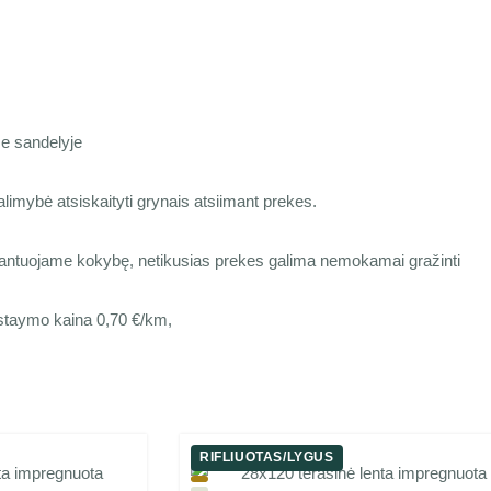
e sandelyje
limybė atsiskaityti grynais atsiimant prekes.
antuojame kokybę, netikusias prekes galima nemokamai gražinti
staymo kaina 0,70 €/km,
RIFLIUOTAS/LYGUS