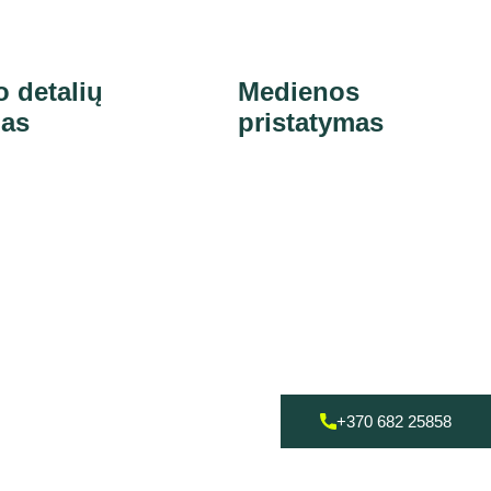
o detalių
Medienos
mas
pristatymas
+370 682 25858