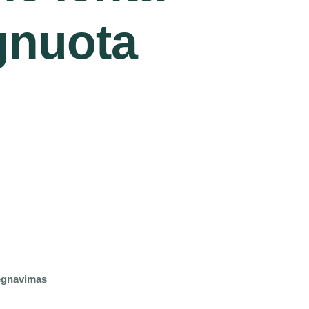
gnuota
egnavimas