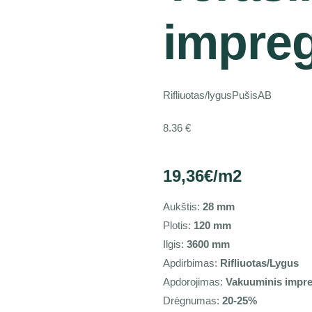
impre
Rifliuotas/lygus
Pušis
AB
8.36
€
19,36€/m2
Aukštis:
28 mm
Plotis:
120 mm
Ilgis:
3600 mm
Apdirbimas:
Rifliuotas/Lygus
Apdorojimas:
Vakuuminis impr
Drėgnumas:
20-25%