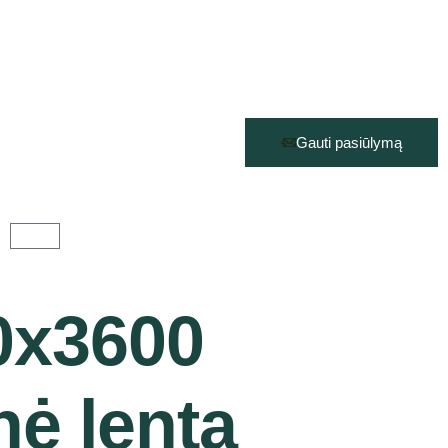
Gauti pasiūlymą
0x3600
nė lenta