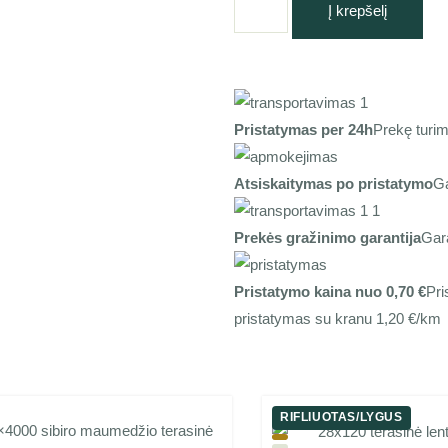
Į krepšelį
Pristatymas per 24h
Prekę turim
Atsiskaitymas po pristatymo
Ga
Prekės gražinimo garantija
Gar
Pristatymo kaina nuo 0,70 €
Pri
pristatymas su kranu 1,20 €/km
RIFLIUOTAS/LYGUS