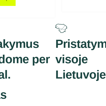
akymus
Pristaty
kdome per
visoje
al.
Lietuvoje
as