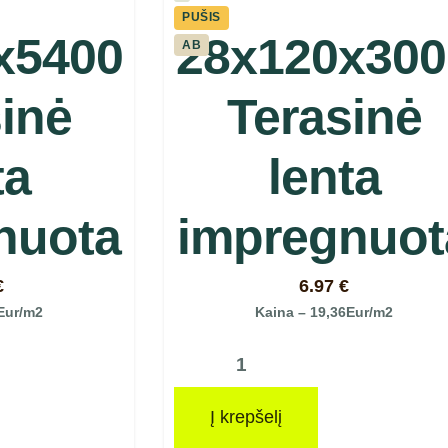
PUŠIS
x5400
28x120x300
AB
inė
Terasinė
ta
lenta
nuota
impregnuot
€
6.97
€
Eur/m2
Kaina – 19,36Eur/m2
Į krepšelį