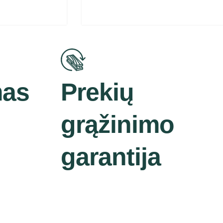
mas
Prekių
grąžinimo
garantija