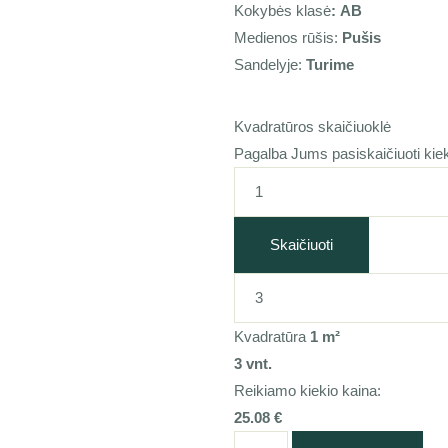
Kokybės klasė
:
AB
Medienos rūšis:
Pušis
Sandelyje:
Turime
Kvadratūros skaičiuoklė
Pagalba Jums pasiskaičiuoti kiek 
Skaičiuoti
Kvadratūra
1
m²
3
vnt.
Reikiamo kiekio kaina:
25.08
€