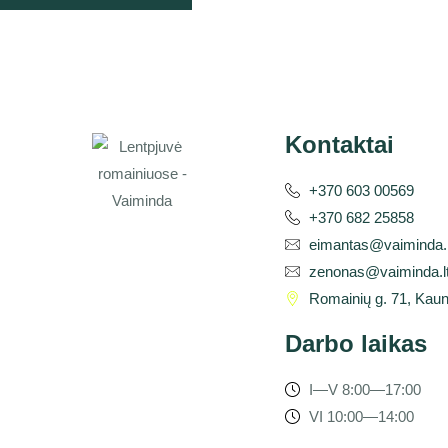
Kontaktai
+370 603 00569
+370 682 25858
eimantas@vaiminda.l
zenonas@vaiminda.l
Romainių g. 71, Kau
Darbo laikas
I—V 8:00—17:00
VI 10:00—14:00