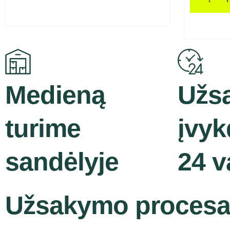
Medieną
Užs
turime
įvy
sandėlyje
24 v
Užsakymo proces