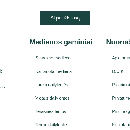
Siųsti užklausą
Medienos gaminiai
Nuoro
Statybinė mediena
Apie mu
t
Kalibruota mediena
D.U.K.
t
Lauko dailylentės
Patarima
nas
Vidaus dailylentės
Privatumo
Terasinės lentos
Pirkimo g
Termo dailylentės
Kontaktai