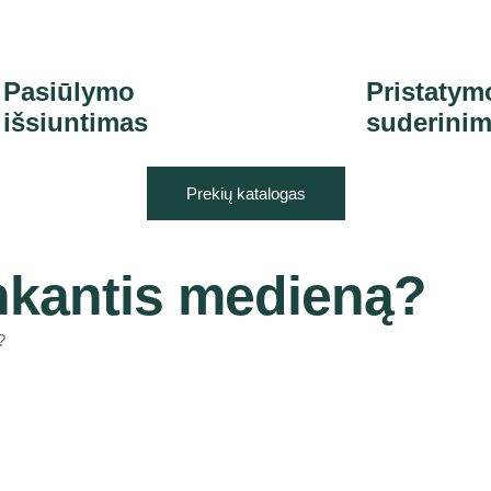
Pasiūlymo
Pristatym
išsiuntimas
suderini
Prekių katalogas
nkantis medieną?
?