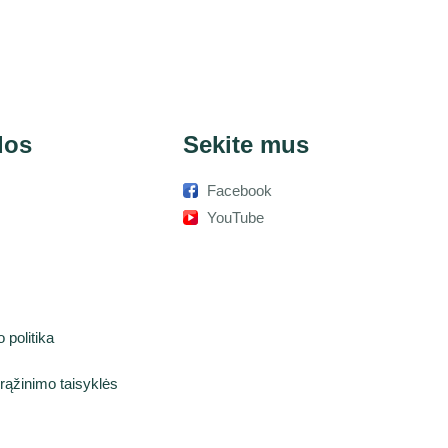
dos
Sekite mus
Facebook
s
YouTube
i
 politika
rąžinimo taisyklės