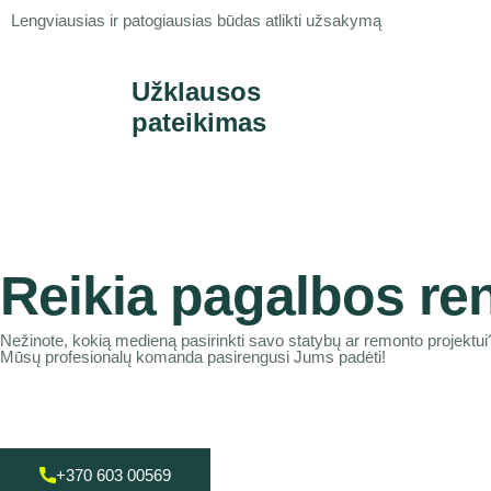
Lengviausias ir patogiausias būdas atlikti užsakymą
Užklausos
pateikimas
Reikia pagalbos re
Nežinote, kokią medieną pasirinkti savo statybų ar remonto projektui
Mūsų profesionalų komanda pasirengusi Jums padėti!
+370 603 00569