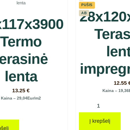
PUŠIS
28x120
AB
x117x3900
Teras
Termo
len
terasinė
impreg
lenta
12.55
13.25
€
Kaina – 19,36
Kaina – 29,04Eur/m2
Į krepšelį
pšelį