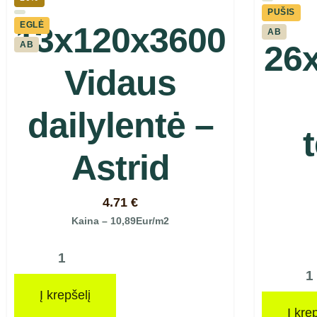
PUŠIS
EGLĖ
13x120x3600
AB
26
AB
Vidaus
dailylentė –
Astrid
4.71
€
Kaina – 10,89Eur/m2
Į krepšelį
Į kre