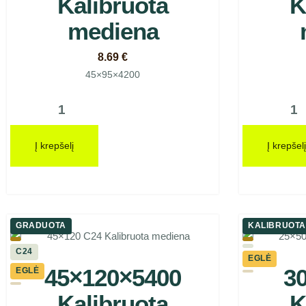
Kalibruota
K
mediena
8.69
€
45×95×4200
Į krepšelį
Į krepšelį
GRADUOTA
KALIBRUOTA
C24
EGLĖ
45×120×5400
3
EGLĖ
Kalibruota
K