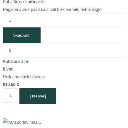
Kubatūros skaičiuoklė
Pagalba Jums pasiskaičiuoti kiek vienetų reikia įsigyti
Skaičiuoti
Kubatūra
1
m³
8
vnt.
Reikiamo kiekio kaina:
610.56
€
Į krepšelį