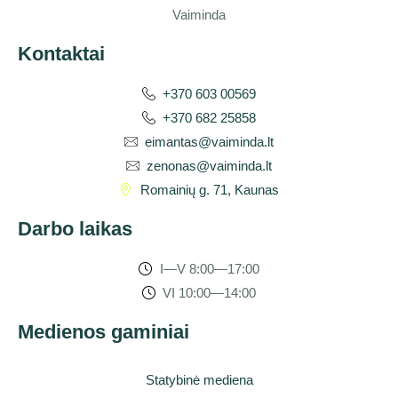
Kontaktai
+370 603 00569
+370 682 25858
eimantas@vaiminda.lt
zenonas@vaiminda.lt
Romainių g. 71, Kaunas
Darbo laikas
I—V 8:00—17:00
VI 10:00—14:00
Medienos gaminiai
Statybinė mediena