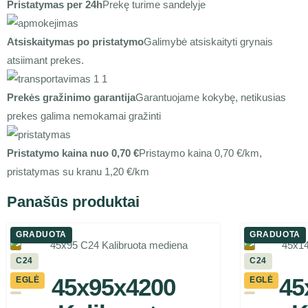
Pristatymas per 24h
Prekę turime sandelyje
Atsiskaitymas po pristatymo
Galimybė atsiskaityti grynais
atsiimant prekes.
Prekės gražinimo garantija
Garantuojame kokybę, netikusias
prekes galima nemokamai gražinti
Pristatymo kaina nuo 0,70 €
Pristaymo kaina 0,70 €/km,
pristatymas su kranu 1,20 €/km
Panašūs produktai
GRADUOTA
GRADUOTA
C24
C24
45x95x4200
45
EGLĖ
EGLĖ