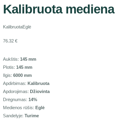
Kalibruota mediena
Kalibruota
Eglė
76.32
€
Aukštis:
145 mm
Plotis:
145 mm
Ilgis:
6000 mm
Apdirbimas:
Kalibruota
Apdorojimas:
Džiovinta
Drėgnumas:
14%
Medienos rūšis:
Eglė
Sandelyje:
Turime