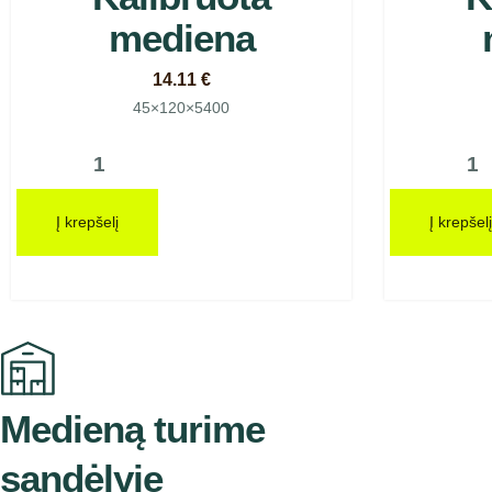
mediena
14.11
€
45×120×5400
Į krepšelį
Į krepšelį
Medieną turime
sandėlyje