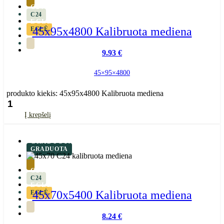
C24
C24
EGLĖ
45x95x4800 Kalibruota mediena
EGLĖ
9.93
€
45×95×4800
produkto kiekis: 45x95x4800 Kalibruota mediena
Į krepšelį
GRADUOTA
GRADUOTA
C24
C24
EGLĖ
45x70x5400 Kalibruota mediena
EGLĖ
8.24
€