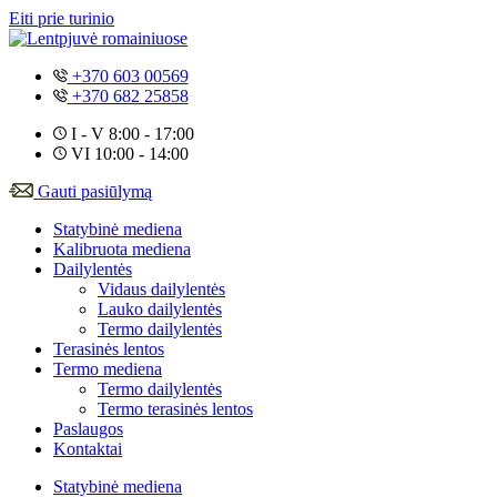
Eiti prie turinio
+370 603 00569
+370 682 25858
I - V 8:00 - 17:00
VI 10:00 - 14:00
Gauti pasiūlymą
Statybinė mediena
Kalibruota mediena
Dailylentės
Vidaus dailylentės
Lauko dailylentės
Termo dailylentės
Terasinės lentos
Termo mediena
Termo dailylentės
Termo terasinės lentos
Paslaugos
Kontaktai
Statybinė mediena