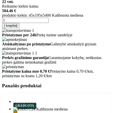
22
vnt.
Reikiamo kiekio kaina:
504.46
€
produkto kiekis: 45x195x5400 Kalibruota mediena
Į krepšelį
Pristatymas per 24h
Prekę turime sandelyje
Atsiskaitymas po pristatymo
Galimybė atsiskaityti grynais
atsiimant prekes.
Prekės gražinimo garantija
Garantuojame kokybę, netikusias
prekes galima nemokamai gražinti
Pristatymo kaina nuo 0,70 €
Pristaymo kaina 0,70 €/km,
pristatymas su kranu 1,20 €/km
Panašūs produktai
GRADUOTA
GRADUOTA