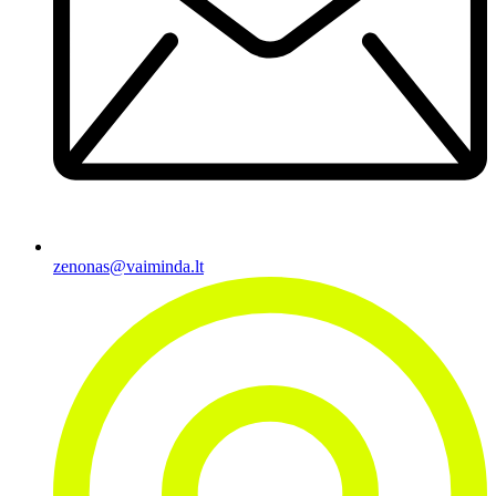
zenonas@vaiminda.lt