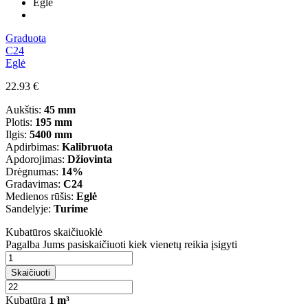
Eglė
Graduota
C24
Eglė
22.93
€
Aukštis:
45 mm
Plotis:
195 mm
Ilgis:
5400 mm
Apdirbimas:
Kalibruota
Apdorojimas:
Džiovinta
Drėgnumas:
14%
Gradavimas:
C24
Medienos rūšis:
Eglė
Sandelyje:
Turime
Kubatūros skaičiuoklė
Pagalba Jums pasiskaičiuoti kiek vienetų reikia įsigyti
Skaičiuoti
Kubatūra
1
m³