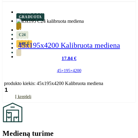
GRADUOTA
GRADUOTA
C24
C24
EGLĖ
45x195x4200 Kalibruota mediena
EGLĖ
17.84
€
45×195×4200
produkto kiekis: 45x195x4200 Kalibruota mediena
Į krepšelį
Medieną turime