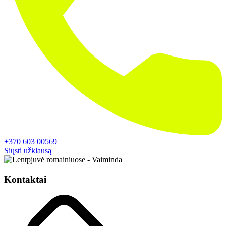
+370 603 00569
Siųsti užklausą
Kontaktai