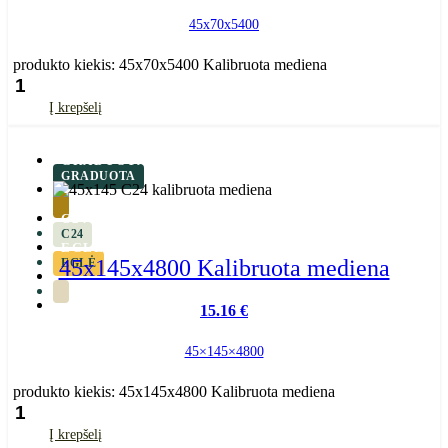
45x70x5400
produkto kiekis: 45x70x5400 Kalibruota mediena
Į krepšelį
GRADUOTA
GRADUOTA
C24
C24
EGLĖ
45x145x4800 Kalibruota mediena
EGLĖ
15.16
€
45×145×4800
produkto kiekis: 45x145x4800 Kalibruota mediena
Į krepšelį