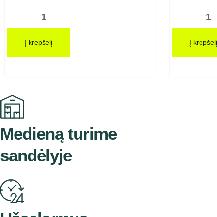
Į krepšelį
Į krepšelį
Medieną turime
sandėlyje