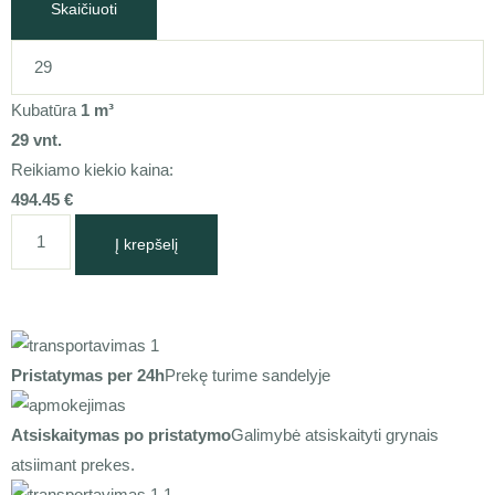
Skaičiuoti
Kubatūra
1
m³
29
vnt.
Reikiamo kiekio kaina:
494.45
€
Į krepšelį
Pristatymas per 24h
Prekę turime sandelyje
Atsiskaitymas po pristatymo
Galimybė atsiskaityti grynais
atsiimant prekes.