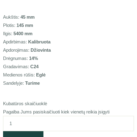
Aukštis:
45 mm
Plotis:
145 mm
Ilgis:
5400 mm
Apdirbimas:
Kalibruota
Apdorojimas:
Džiovinta
Drėgnumas:
14%
Gradavimas:
C24
Medienos rūšis:
Eglė
Sandelyje:
Turime
Kubatūros skaičiuoklė
Pagalba Jums pasiskaičiuoti kiek vienetų reikia įsigyti