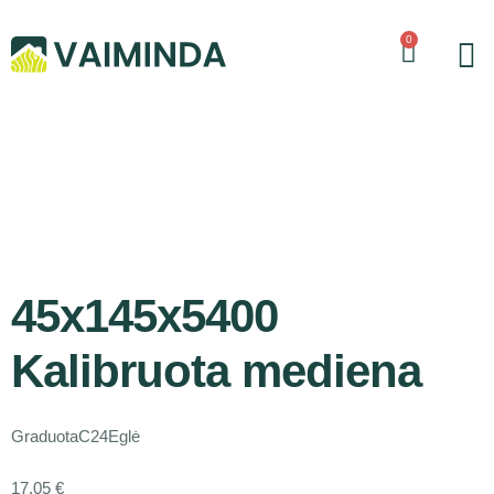
0
45x145x5400
Kalibruota mediena
Graduota
C24
Eglė
17.05
€