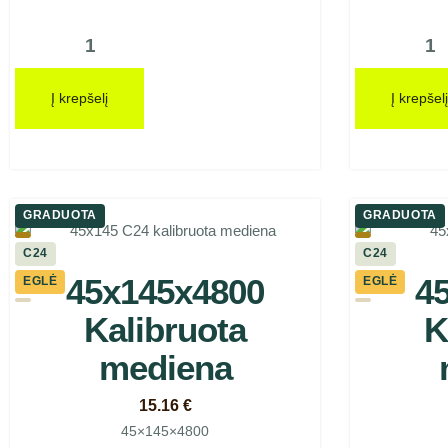
Į krepšelį
Į krepšelį
GRADUOTA
GRADUOTA
C24
C24
45x145x4800
4
EGLĖ
EGLĖ
Kalibruota
K
mediena
15.16
€
45×145×4800