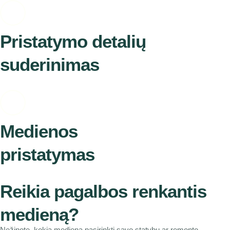
Pristatymo detalių
suderinimas
Medienos
pristatymas
Reikia pagalbos renkantis
medieną?
Nežinote, kokią medieną pasirinkti savo statybų ar remonto