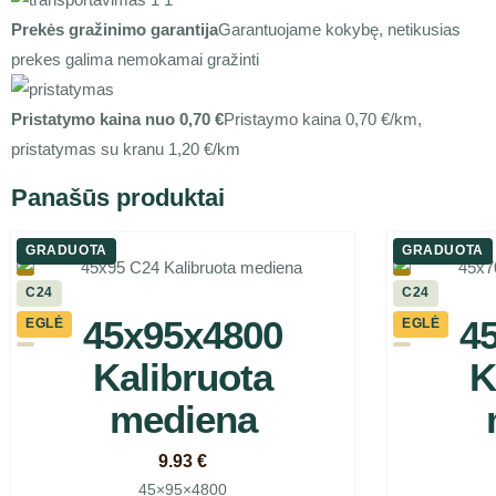
Prekės gražinimo garantija
Garantuojame kokybę, netikusias
prekes galima nemokamai gražinti
Pristatymo kaina nuo 0,70 €
Pristaymo kaina 0,70 €/km,
pristatymas su kranu 1,20 €/km
Panašūs produktai
GRADUOTA
GRADUOTA
C24
C24
45x95x4800
4
EGLĖ
EGLĖ
Kalibruota
K
mediena
9.93
€
45×95×4800