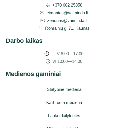
+370 682 25858
eimantas@vaiminda.lt
zenonas@vaiminda.lt
Romainių g. 71, Kaunas
Darbo laikas
I—V 8:00—17:00
VI 10:00—14:00
Medienos gaminiai
Statybinė mediena
Kalibruota mediena
Lauko dailylentės