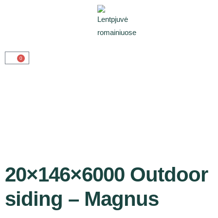
0
20×146×6000 Outdoor
siding – Magnus