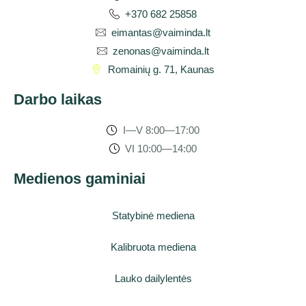
+370 682 25858
eimantas@vaiminda.lt
zenonas@vaiminda.lt
Romainių g. 71, Kaunas
Darbo laikas
I—V 8:00—17:00
VI 10:00—14:00
Medienos gaminiai
Statybinė mediena
Kalibruota mediena
Lauko dailylentės