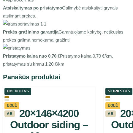
Atsiskaitymas po pristatymo
Galimybė atsiskaityti grynais
atsiimant prekes.
Prekės gražinimo garantija
Garantuojame kokybę, netikusias
prekes galima nemokamai gražinti
Pristatymo kaina nuo 0,70 €
Pristaymo kaina 0,70 €/km,
pristatymas su kranu 1,20 €/km
Panašūs produktai
OBLIUOTAS
ŠIURKŠTUS
EGLĖ
EGLĖ
20×146×4200
20
AB
AB
Outdoor siding –
Outd