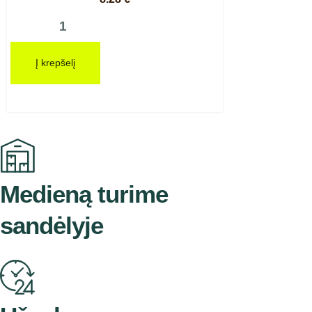
Į krepšelį
Medieną turime
sandėlyje