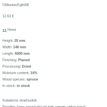
Obliuotas
Eglė
AB
12.63
€
71€/m2
12,
Height:
20 mm
Width:
146 mm
Length:
6000 mm
Finishing:
Planed
Processing:
Dried
Moisture content:
14%
Wood species:
spruce
In stock:
in stock
Kubatūros skaičiuoklė
Pagalba Jums pasiskaičiuoti kiek vienetų reikia įsigyti