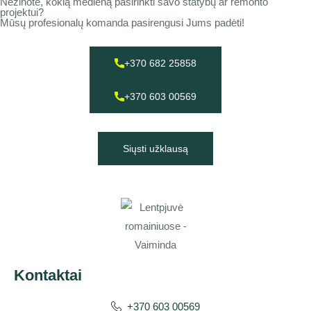
Nežinote, kokią medieną pasirinkti savo statybų ar remonto
projektui?
Mūsų profesionalų komanda pasirengusi Jums padėti!
+370 682 25858
+370 603 00569
Siųsti užklausą
Kontaktai
+370 603 00569