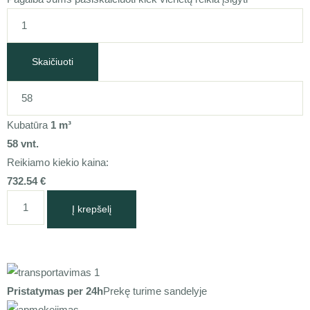
Skaičiuoti
Kubatūra
1
m³
58
vnt.
Reikiamo kiekio kaina:
732.54
€
Į krepšelį
Pristatymas per 24h
Prekę turime sandelyje