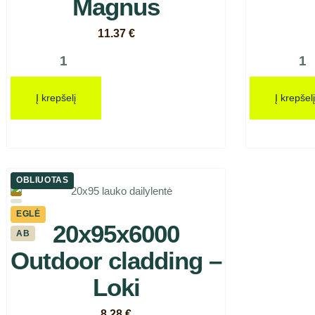
Magnus
11.37
€
Į krepšelį
Į krepšelį
OBLIUOTAS
EGLĖ
20x95x6000
AB
Outdoor cladding –
Loki
8.28
€