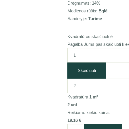
Drėgnumas:
14%
Medienos rūšis:
Eglė
Sandelyje:
Turime
Kvadratūros skaičiuoklė
Pagalba Jums pasiskaičiuoti kiek 
Skaičiuoti
Kvadratūra
1
m²
2
vnt.
Reikiamo kiekio kaina:
19.16
€