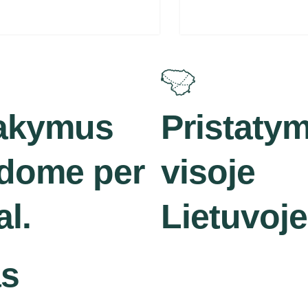
akymus
Pristaty
kdome per
visoje
al.
Lietuvoje
as