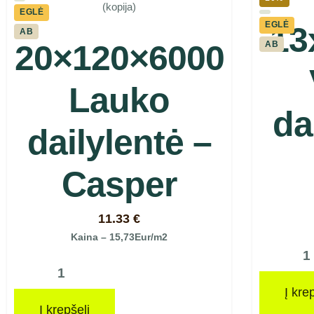
EGLĖ
EGLĖ
13
AB
20×120×6000
AB
Lauko
da
dailylentė –
Casper
11.33
€
Kaina – 15,73Eur/m2
Į kre
Į krepšelį