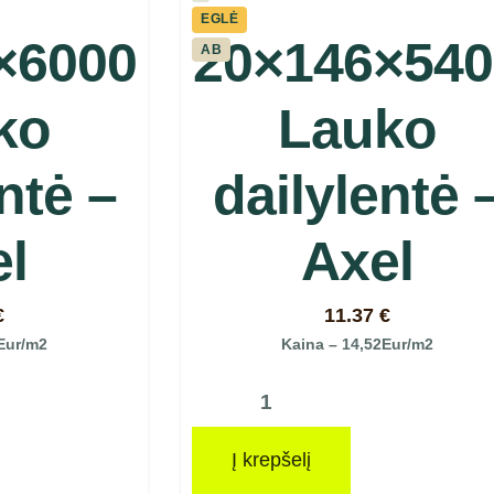
EGLĖ
×6000
20×146×540
AB
ko
Lauko
ntė –
dailylentė 
l
Axel
€
11.37
€
Eur/m2
Kaina – 14,52Eur/m2
Į krepšelį