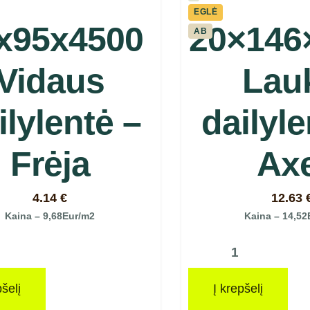
EGLĖ
x95x4500
20×146
AB
Vidaus
Lau
ilylentė –
dailyle
Frėja
Axe
4.14
€
12.63
Kaina – 9,68Eur/m2
Kaina – 14,52
pšelį
Į krepšelį