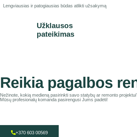
Lengviausias ir patogiausias būdas atlikti užsakymą
Užklausos
pateikimas
Reikia pagalbos re
Nežinote, kokią medieną pasirinkti savo statybų ar remonto projektui
Mūsų profesionalų komanda pasirengusi Jums padėti!
+370 603 00569