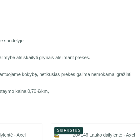
e sandelyje
limybė atsiskaityti grynais atsiimant prekes.
antuojame kokybę, netikusias prekes galima nemokamai gražinti
staymo kaina 0,70 €/km,
ŠIURKŠTUS