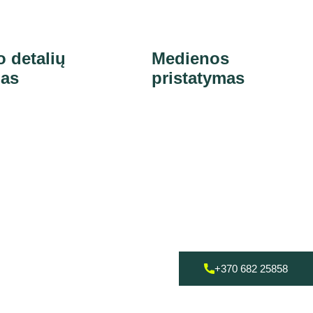
o detalių
Medienos
mas
pristatymas
+370 682 25858