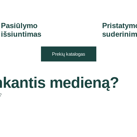
Pasiūlymo
Pristatym
išsiuntimas
suderini
Prekių katalogas
nkantis medieną?
?