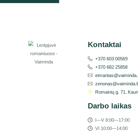
Kontaktai
+370 603 00569
+370 682 25858
eimantas@vaiminda.l
zenonas@vaiminda.l
Romainių g. 71, Kau
Darbo laikas
I—V 8:00—17:00
VI 10:00—14:00