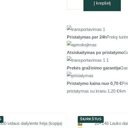
Į krepšelį
Pristatymas per 24h
Prekę turim
Atsiskaitymas po pristatymo
Ga
Prekės gražinimo garantija
Gar
Pristatymo kaina nuo 0,70 €
Pri
pristatymas su kranu 1,20 €/km
S
ŠIURKŠTUS