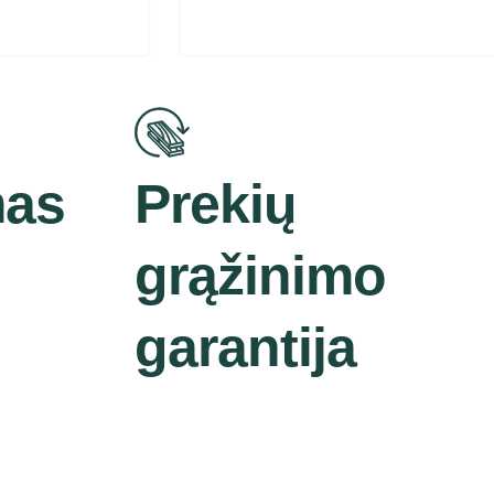
mas
Prekių
grąžinimo
garantija