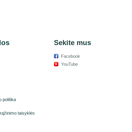
dos
Sekite mus
Facebook
s
YouTube
i
 politika
rąžinimo taisyklės