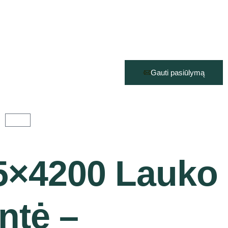
Gauti pasiūlymą
5×4200 Lauko
entė –