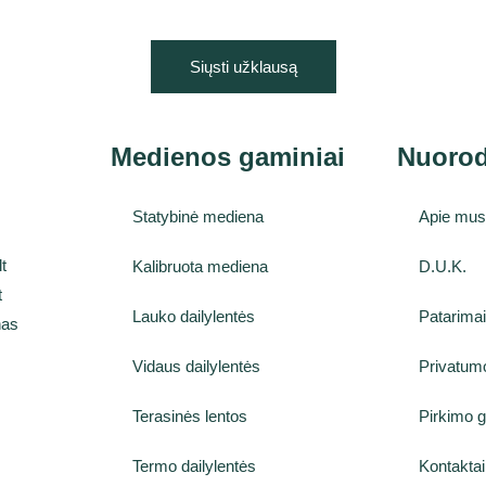
Siųsti užklausą
Medienos gaminiai
Nuoro
Statybinė mediena
Apie mu
t
Kalibruota mediena
D.U.K.
t
Lauko dailylentės
Patarima
nas
Vidaus dailylentės
Privatumo
Terasinės lentos
Pirkimo g
Termo dailylentės
Kontaktai