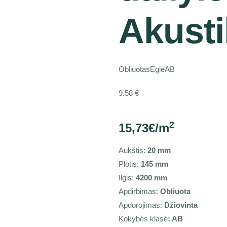
Akusti
Obliuotas
Eglė
AB
9.58
€
2
15,73€/m
Aukštis:
20 mm
Plotis:
145 mm
Ilgis:
4200 mm
Apdirbimas:
Obliuota
Apdorojimas:
Džiovinta
Kokybės klasė
: AB