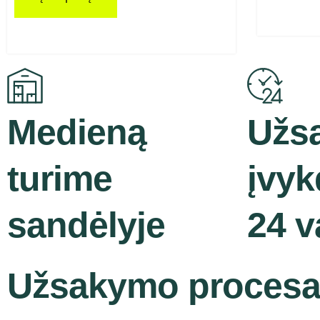
Medieną
Užs
turime
įvy
sandėlyje
24 v
Užsakymo proces