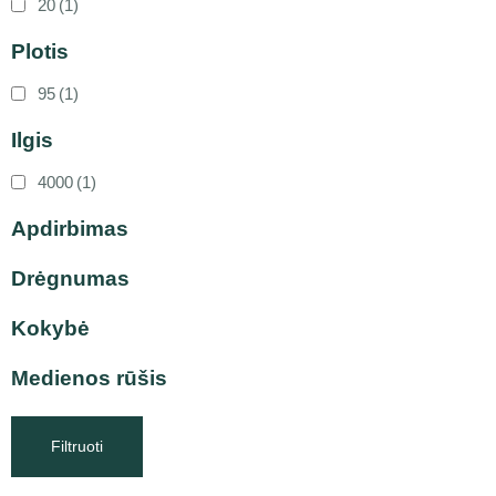
20
(1)
Plotis
95
(1)
Ilgis
4000
(1)
Apdirbimas
Drėgnumas
Kokybė
Medienos rūšis
Filtruoti