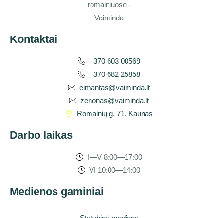
Kontaktai
+370 603 00569
+370 682 25858
eimantas@vaiminda.lt
zenonas@vaiminda.lt
Romainių g. 71, Kaunas
Darbo laikas
I—V 8:00—17:00
VI 10:00—14:00
Medienos gaminiai
Statybinė mediena