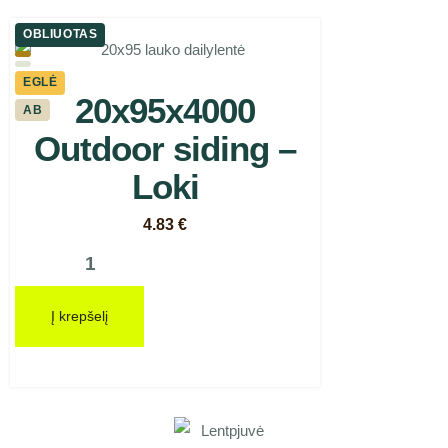
OBLIUOTAS
EGLĖ
20x95x4000
AB
Outdoor siding –
Loki
4.83
€
Į krepšelį